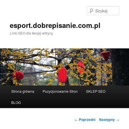
Przeskocz
do
Szuka
tekstu
esport.dobrepisanie.com.pl
Linki SEO dla twojej witryny
Główne
Strona główna
Pozycjonowanie Stron
SKLEP SEO
menu
BLOG
Nawigacja
←
Poprzedni
Następny
→
wpisu