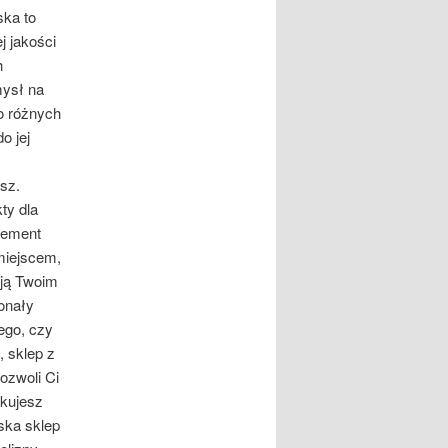
ska to
j jakości
h
mysł na
 o różnych
o jej
esz.
ty dla
element
 miejscem,
ają Twoim
onały
tego, czy
 sklep z
ozwoli Ci
ukujesz
ska sklep