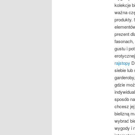
kolekcje 
ważna czę
produkty. S
elementów
prezent dl
fasonach, 
gustu i po
erotycznej
rajstopy
Dl
siebie lub
garderoby,
gdzie moż
indywidua
sposób na 
chcesz je
bielizną m
wybrać bie
wygody i n