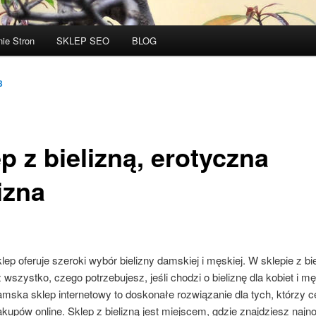
ie Stron
SKLEP SEO
BLOG
3
p z bielizną, erotyczna
izna
klep oferuje szeroki wybór bielizny damskiej i męskiej. W sklepie z bi
 wszystko, czego potrzebujesz, jeśli chodzi o bieliznę dla kobiet i m
amska sklep internetowy to doskonałe rozwiązanie dla tych, którzy c
kupów online. Sklep z bielizną jest miejscem, gdzie znajdziesz naj