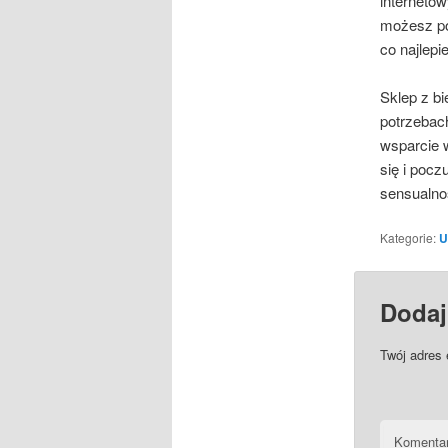
internetow
możesz po
co najlepi
Sklep z bi
potrzebac
wsparcie w
się i pocz
sensualno
Kategorie:
U
Dodaj
Twój adres 
Komenta