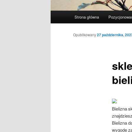
Główne
Strona główna
Pozycjonowan
menu
Opublikowany
27 października, 202
skle
biel
Bielizna s
znajdziesz
Bielizna d
wygodę za