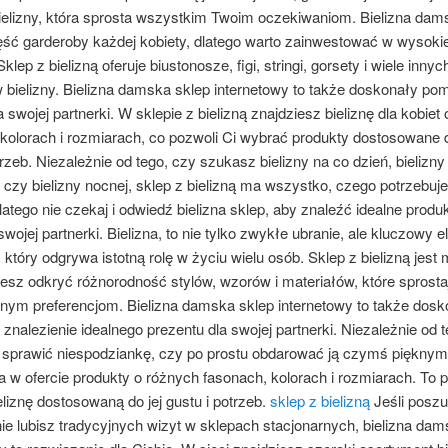
bielizny, która sprosta wszystkim Twoim oczekiwaniom. Bielizna dam
ść garderoby każdej kobiety, dlatego warto zainwestować w wysokie
klep z bielizną oferuje biustonosze, figi, stringi, gorsety i wiele innyc
 bielizny. Bielizna damska sklep internetowy to także doskonały po
a swojej partnerki. W sklepie z bielizną znajdziesz bieliznę dla kobiet
kolorach i rozmiarach, co pozwoli Ci wybrać produkty dostosowane d
trzeb. Niezależnie od tego, czy szukasz bielizny na co dzień, bielizny
 czy bielizny nocnej, sklep z bielizną ma wszystko, czego potrzebuj
atego nie czekaj i odwiedź bielizna sklep, aby znaleźć idealne produk
 swojej partnerki. Bielizna, to nie tylko zwykłe ubranie, ale kluczowy 
 który odgrywa istotną rolę w życiu wielu osób. Sklep z bielizną jest
esz odkryć różnorodność stylów, wzorów i materiałów, które sprost
lnym preferencjom. Bielizna damska sklep internetowy to także dosk
znalezienie idealnego prezentu dla swojej partnerki. Niezależnie od 
j sprawić niespodziankę, czy po prostu obdarować ją czymś pięknym,
a w ofercie produkty o różnych fasonach, kolorach i rozmiarach. To p
liznę dostosowaną do jej gustu i potrzeb.
sklep z bielizną
Jeśli posz
ie lubisz tradycyjnych wizyt w sklepach stacjonarnych, bielizna dam