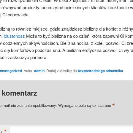
y to rozwiązanie dla Ciebie. W sieci znajdziesz szeroki asortyment bi
równywać produkty, przeczytać opinie innych klientów i dokładnie w
ej Ci odpowiada.
elizną to również miejsce, gdzie znajdziesz bieliznę dla kobiet o różn
h.
biustonosz
Może to być bielizna na co dzień, która zapewni Ci komf
 codziennych aktywnościach. Bielizna nocna, z kolei, pozwoli Ci z
uć się komfortowo podczas snu. A bielizna erotyczna pozwoli Ci wyr
ść i zaskoczyć partnera.
ncategorized
. Autor:
admin
. Dodaj zakładkę do
bezpośredniego odnośnika
.
 komentarz
*
e-mail nie zostanie opublikowany.
Wymagane pola są oznaczone
*
rz