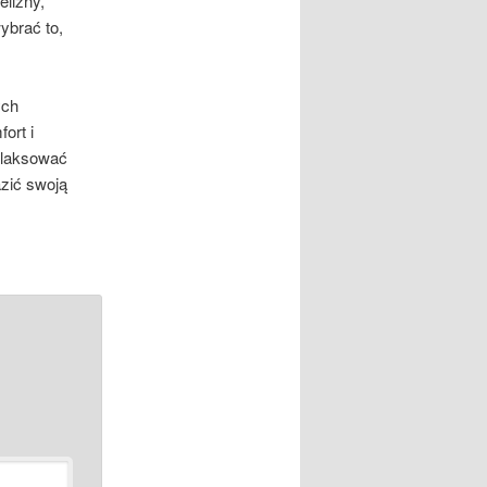
elizny,
ybrać to,
ych
ort i
relaksować
azić swoją