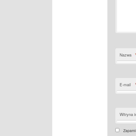
Nazwa
E-mail
Witryna i
Zapamię