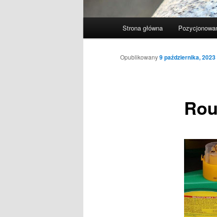
Główne
Strona główna
Pozycjonowan
menu
Opublikowany
9 października, 2023
Rou