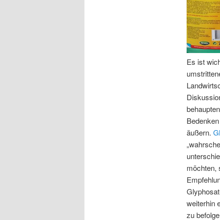
Es ist wic
umstritten
Landwirtsc
Diskussio
behaupten,
Bedenken 
äußern.
G
„wahrsche
unterschi
möchten, s
Empfehlung
Glyphosat-
weiterhin 
zu befolg