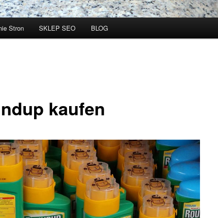
ie Stron
SKLEP SEO
BLOG
ndup kaufen