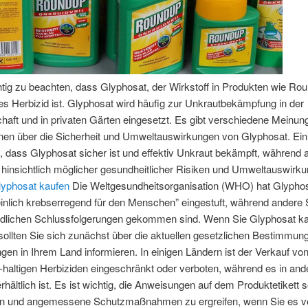
htig zu beachten, dass Glyphosat, der Wirkstoff in Produkten wie Rou
es Herbizid ist. Glyphosat wird häufig zur Unkrautbekämpfung in der
haft und in privaten Gärten eingesetzt. Es gibt verschiedene Meinun
nen über die Sicherheit und Umweltauswirkungen von Glyphosat. Ein
 dass Glyphosat sicher ist und effektiv Unkraut bekämpft, während 
hinsichtlich möglicher gesundheitlicher Risiken und Umweltauswirk
lyphosat kaufen
Die Weltgesundheitsorganisation (WHO) hat Glyphos
inlich krebserregend für den Menschen” eingestuft, während andere 
edlichen Schlussfolgerungen gekommen sind. Wenn Sie Glyphosat k
ollten Sie sich zunächst über die aktuellen gesetzlichen Bestimmun
en in Ihrem Land informieren. In einigen Ländern ist der Verkauf vo
haltigen Herbiziden eingeschränkt oder verboten, während es in and
erhältlich ist. Es ist wichtig, die Anweisungen auf dem Produktetikett s
en und angemessene Schutzmaßnahmen zu ergreifen, wenn Sie es 