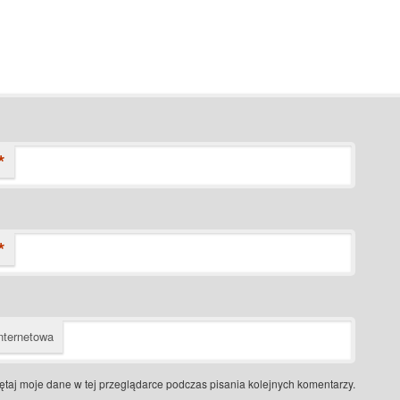
*
*
nternetowa
taj moje dane w tej przeglądarce podczas pisania kolejnych komentarzy.