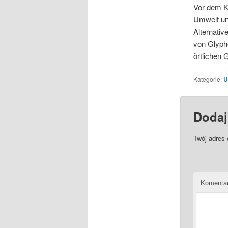
Vor dem Ka
Umwelt un
Alternativ
von Glyph
örtlichen 
Kategorie:
U
Dodaj
Twój adres 
Komenta