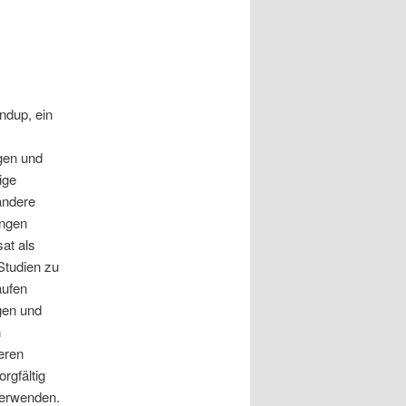
ndup, ein
gen und
ige
andere
ungen
at als
Studien zu
aufen
gen und
n
eren
orgfältig
verwenden.