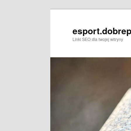
Przeskocz
do
tekstu
esport.dobrep
Linki SEO dla twojej witryny