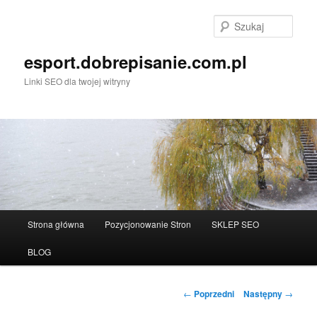
Przeskocz
do
Szuka
tekstu
esport.dobrepisanie.com.pl
Linki SEO dla twojej witryny
Główne
Strona główna
Pozycjonowanie Stron
SKLEP SEO
menu
BLOG
Nawigacja
←
Poprzedni
Następny
→
wpisu