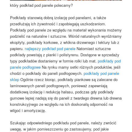
który podkład pod panele polecamy?
Podkłady stanowią dobrą izolację pod panelami, a także
przedłużają ich żywotność i zapobiegają uszkodzeniom.
Podkłady pod panele ze względu na materiał wykonania możemy
podzielić na naturalne i sztuczne. Wśród naturalnych wyróżniamy
ekopłyty, podkłady korkowe, z włókna drzewnego i tektury lub z
papieru.
najlepszy podkład pod panele
Natomiast sztuczne
podkłady powstają z pianki i polistyrenu. Dostępne w sprzedaży
typy podkładów dostaniemy w formie rolki lub mat.
podkłady pod
panele podłogowe
Na rynku mamy setki różnych produktów, jeśli
chodzi o podkłady do paneli podłogowych.
podkłady pod panele
sklep
Ogólnie rzecz biorąc, podkłady piankowe są zalecane do
laminowanych paneli podłogowych, ponieważ zapewniają
dodatkową izolację i redukcję hałasu, podczas gdy podkłady
gumowe lepiej nadają się do paneli z twardego drewna lub drewna
konstrukcyjnego ze względu na ich doskonałą odporność na
wilgoć i amortyzację.
Szukając odpowiedniego podkładu pod panele, należy zwrócić
uwagę, w jakim pomieszczeniu go zastosujemy, pod jakie