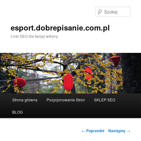
Przeskocz
do
Szuka
tekstu
esport.dobrepisanie.com.pl
Linki SEO dla twojej witryny
Główne
Strona główna
Pozycjonowanie Stron
SKLEP SEO
menu
BLOG
Nawigacja
←
Poprzedni
Następny
→
wpisu