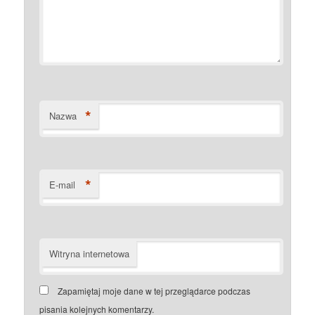
*
Nazwa
*
E-mail
Witryna internetowa
Zapamiętaj moje dane w tej przeglądarce podczas
pisania kolejnych komentarzy.