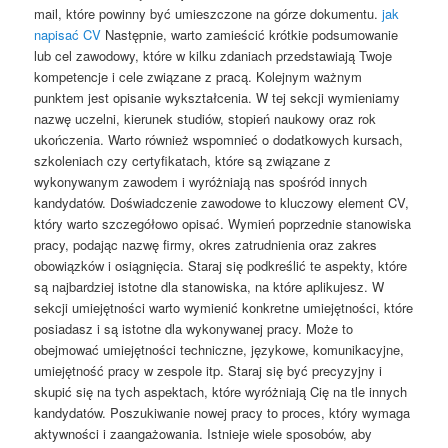
mail, które powinny być umieszczone na górze dokumentu.
jak
napisać CV
Następnie, warto zamieścić krótkie podsumowanie
lub cel zawodowy, które w kilku zdaniach przedstawiają Twoje
kompetencje i cele związane z pracą. Kolejnym ważnym
punktem jest opisanie wykształcenia. W tej sekcji wymieniamy
nazwę uczelni, kierunek studiów, stopień naukowy oraz rok
ukończenia. Warto również wspomnieć o dodatkowych kursach,
szkoleniach czy certyfikatach, które są związane z
wykonywanym zawodem i wyróżniają nas spośród innych
kandydatów. Doświadczenie zawodowe to kluczowy element CV,
który warto szczegółowo opisać. Wymień poprzednie stanowiska
pracy, podając nazwę firmy, okres zatrudnienia oraz zakres
obowiązków i osiągnięcia. Staraj się podkreślić te aspekty, które
są najbardziej istotne dla stanowiska, na które aplikujesz. W
sekcji umiejętności warto wymienić konkretne umiejętności, które
posiadasz i są istotne dla wykonywanej pracy. Może to
obejmować umiejętności techniczne, językowe, komunikacyjne,
umiejętność pracy w zespole itp. Staraj się być precyzyjny i
skupić się na tych aspektach, które wyróżniają Cię na tle innych
kandydatów. Poszukiwanie nowej pracy to proces, który wymaga
aktywności i zaangażowania. Istnieje wiele sposobów, aby