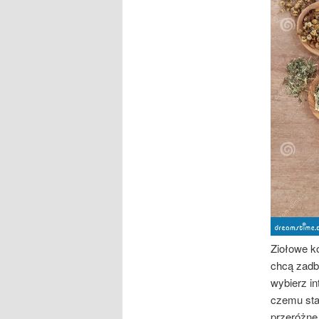
Ziołowe ko
chcą zadb
wybierz i
czemu sta
przeróżne 