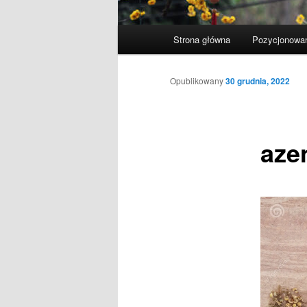
Główne
Strona główna
Pozycjonowan
menu
Opublikowany
30 grudnia, 2022
aze