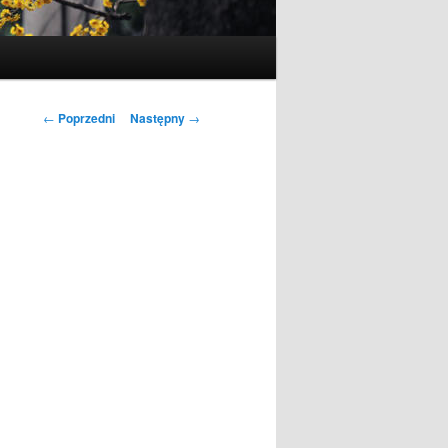
Nawigacja
←
Poprzedni
Następny
→
wpisu