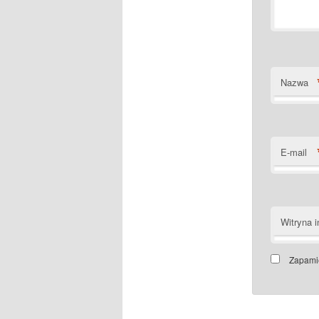
Nazwa
E-mail
Witryna i
Zapamię