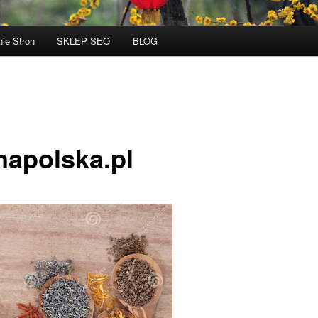
ie Stron
SKLEP SEO
BLOG
napolska.pl