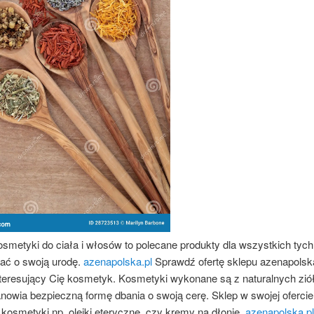
smetyki do ciała i włosów to polecane produkty dla wszystkich tych
ać o swoją urodę.
azenapolska.pl
Sprawdź ofertę sklepu azenapolska
nteresujący Cię kosmetyk. Kosmetyki wykonane są z naturalnych ziół
nowia bezpieczną formę dbania o swoją cerę. Sklep w swojej ofercie
kosmetyki np. olejki eteryczne, czy kremy na dłonie.
azenapolska.pl