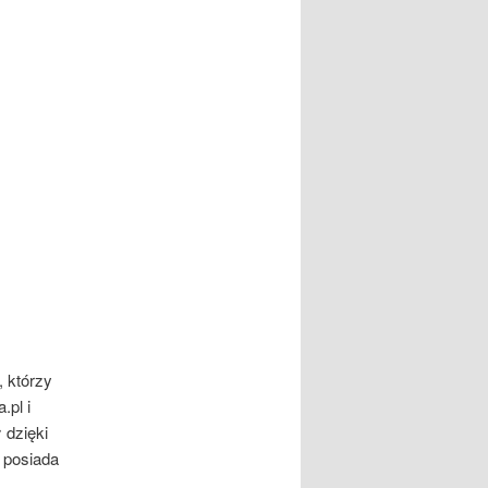
, którzy
.pl i
 dzięki
 posiada