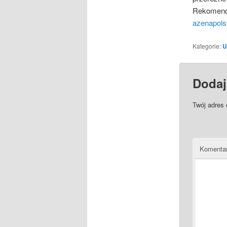
Rekomendu
azenapols
Kategorie:
U
Dodaj
Twój adres 
Komenta