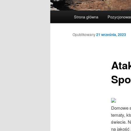
Główne
Strona główna
Pozycjonowan
menu
Opublikowany
21 września, 2023
Atak
Spo
Domowe sp
tematy, k
świecie. 
na jakość 