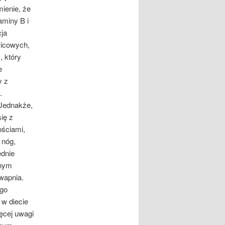
ienie, że
aminy B i
ja
wicowych,
 który
e
 z
.
 Jednakże,
ię z
ościami,
 nóg,
ednie
jnym
wapnia.
go
 w diecie
ęcej uwagi