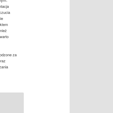
znym.
tacja
czucia
ie
ektem
nież
warto
godzone za
oraz
zania