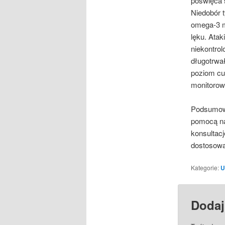
poświęca 
Niedobór 
omega-3 m
lęku. Atak
niekontrol
długotrwa
poziom cu
monitorow
Podsumowu
pomocą na
konsultacj
dostosowan
Kategorie:
U
Dodaj