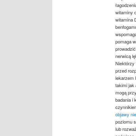
łagodzeni
witaminy 
witamina 
benfogamm
wspomagaj
pomaga w 
prowadzić
nerwicą l
Niektórzy
przed roz
lekarzem l
takimi jak
mogą przy
badania i 
czynnikie
objawy ni
poziomu st
lub rozważ