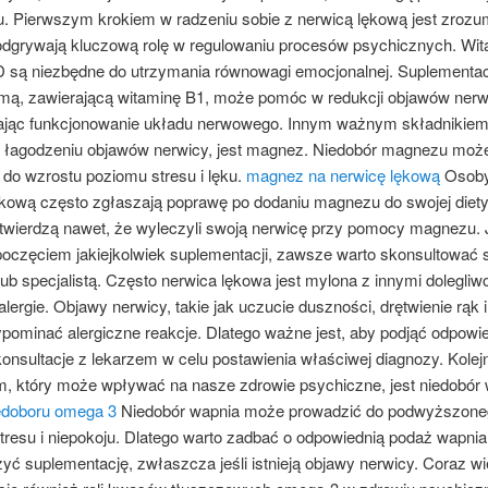
u. Pierwszym krokiem w radzeniu sobie z nerwicą lękową jest zrozum
odgrywają kluczową rolę w regulowaniu procesów psychicznych. Wit
D są niezbędne do utrzymania równowagi emocjonalnej. Suplementac
ą, zawierającą witaminę B1, może pomóc w redukcji objawów ner
ąc funkcjonowanie układu nerwowego. Innym ważnym składnikiem,
łagodzeniu objawów nerwicy, jest magnez. Niedobór magnezu moż
 do wzrostu poziomu stresu i lęku.
magnez na nerwicę lękową
Osoby
ękową często zgłaszają poprawę po dodaniu magnezu do swojej diety
 twierdzą nawet, że wyleczyli swoją nerwicę przy pomocy magnezu.
poczęciem jakiejkolwiek suplementacji, zawsze warto skonsultować s
ub specjalistą. Często nerwica lękowa jest mylona z innymi dolegliw
 alergie. Objawy nerwicy, takie jak uczucie duszności, drętwienie rąk i
pominać alergiczne reakcje. Dlatego ważne jest, aby podjąć odpowi
konsultacje z lekarzem w celu postawienia właściwej diagnozy. Kole
m, który może wpływać na nasze zdrowie psychiczne, jest niedobór 
edoboru omega 3
Niedobór wapnia może prowadzić do podwyższone
resu i niepokoju. Dlatego warto zadbać o odpowiednią podaż wapnia
yć suplementację, zwłaszcza jeśli istnieją objawy nerwicy. Coraz wi