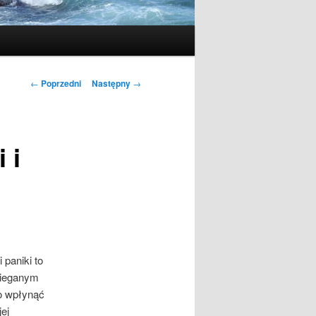
Nawigacja
←
Poprzedni
Następny
→
wpisu
 i
paniki to
bieganym
o wpłynąć
ej