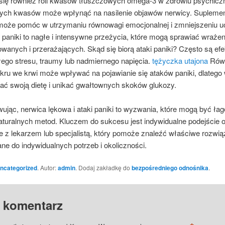
się również roli kwasów tłuszczowych omega-3 w zdrowiu psychic
tych kwasów może wpłynąć na nasilenie objawów nerwicy. Suplemen
oże pomóc w utrzymaniu równowagi emocjonalnej i zmniejszeniu u
i paniki to nagłe i intensywne przeżycia, które mogą sprawiać wrażen
owanych i przerażających. Skąd się biorą ataki paniki? Często są ef
łego stresu, traumy lub nadmiernego napięcia.
tężyczka utajona
Rów
kru we krwi może wpływać na pojawianie się ataków paniki, dlatego 
ać swoją dietę i unikać gwałtownych skoków glukozy.
jąc, nerwica lękowa i ataki paniki to wyzwania, które mogą być ła
turalnych metod. Kluczem do sukcesu jest indywidualne podejście 
e z lekarzem lub specjalistą, który pomoże znaleźć właściwe rozwią
e do indywidualnych potrzeb i okoliczności.
ncategorized
. Autor:
admin
. Dodaj zakładkę do
bezpośredniego odnośnika
.
 komentarz