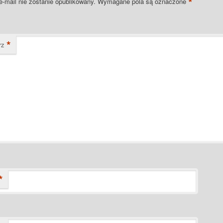
*
e-mail nie zostanie opublikowany.
Wymagane pola są oznaczone
*
rz
*